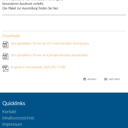
besonderen Ausdruck verleiht.
Das Plakat zur Ausstellung finden Sie hier.
Downloads
Den gewählten Termin als VCS-Kalenderdatei downloaden
Den gewählten Termin als iCal-Kalenderdatei downloaden
Programm Vereinsbude 2024
(90.71 KB)
drucken
nach oben
Quicklinks
Kontakt
Inhaltsverzeichnis
Impressum