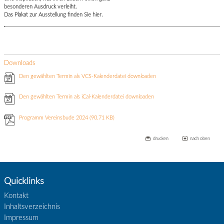
besonderen Ausdruck verleiht.
Das Plakat zur Ausstellung finden Sie hier.
Downloads
Den gewählten Termin als VCS-Kalenderdatei downloaden
Den gewählten Termin als iCal-Kalenderdatei downloaden
Programm Vereinsbude 2024
(90.71 KB)
drucken
nach oben
Quicklinks
Kontakt
Inhaltsverzeichnis
Impressum