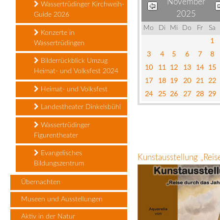
November
Wassertrüdinger Kirchweih-
2025
Guide 2026
Mo
Di
Mi
Do
Fr
Sa
Konzerte in
1
Wassertrüdingen
3
4
5
6
7
8
Bilderrückblick Umzug
10
11
12
13
14
15
Heimat- und Volksfest 2024
17
18
19
20
21
22
Heimat- und Volksfest
24
25
26
27
28
29
Landestheater Dinkelsbühl
Wassertrüdinger
Figurentheater
Evangelisches
Kunstausstellung „Rei
Bildungszentrum
Übernachten
Museen und Ausstellungen
Aktiv in der Natur