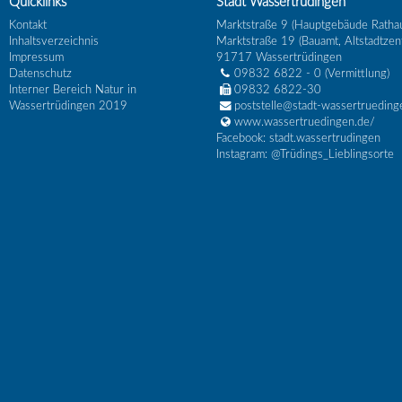
Quicklinks
Stadt Wassertrüdingen
Kontakt
Marktstraße 9 (Hauptgebäude Ratha
Inhaltsverzeichnis
Marktstraße 19 (Bauamt, Altstadtzen
Impressum
91717
Wassertrüdingen
Datenschutz
09832 6822 - 0
(Vermittlung)
Interner Bereich Natur in
09832 6822-30
Wassertrüdingen 2019
poststelle@stadt-wassertrueding
www.wassertruedingen.de/
Facebook: stadt.wassertrudingen
Instagram: @Trüdings_Lieblingsorte