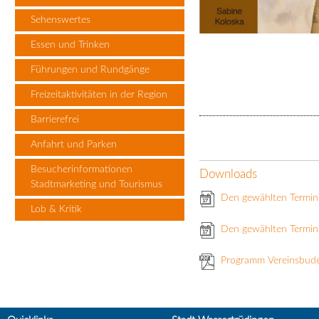
Sehenswertes
Essen und Trinken
Führungen und Rundgänge
Freizeitaktivitäten in der Region
Barrierefrei
Anfahrt und Parken
Besucherinformationen
Downloads
Stadtmarketing und Tourismus
Den gewählten Termin
Lob & Kritik
Den gewählten Termin 
Programm Vereinsbud