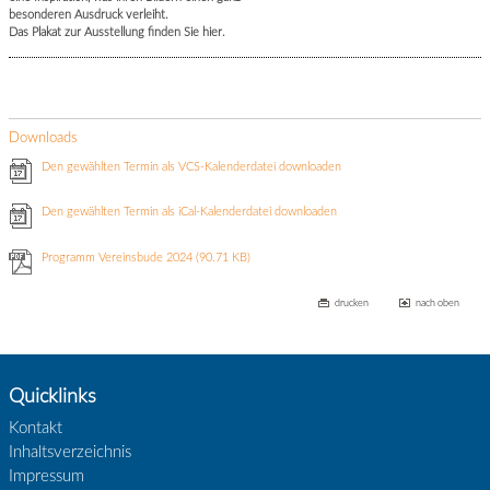
besonderen Ausdruck verleiht.
Das Plakat zur Ausstellung finden Sie hier.
Downloads
Den gewählten Termin als VCS-Kalenderdatei downloaden
Den gewählten Termin als iCal-Kalenderdatei downloaden
Programm Vereinsbude 2024
(90.71 KB)
drucken
nach oben
Quicklinks
Kontakt
Inhaltsverzeichnis
Impressum