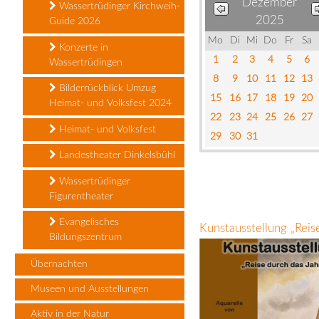
Dezember
Wassertrüdinger Kirchweih-
2025
Guide 2026
Mo
Di
Mi
Do
Fr
Sa
Konzerte in
1
2
3
4
5
6
Wassertrüdingen
8
9
10
11
12
13
Bilderrückblick Umzug
15
16
17
18
19
20
Heimat- und Volksfest 2024
22
23
24
25
26
27
Heimat- und Volksfest
29
30
31
Landestheater Dinkelsbühl
Wassertrüdinger
Figurentheater
Evangelisches
Kunstausstellung „Rei
Bildungszentrum
Übernachten
Museen und Ausstellungen
Aktiv in der Natur