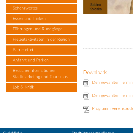
Sehenswertes
Essen und Trinken
Führungen und Rundgänge
Freizeitaktivitäten in der Region
Barrierefrei
Anfahrt und Parken
Besucherinformationen
Downloads
Stadtmarketing und Tourismus
Den gewählten Termin
Lob & Kritik
Den gewählten Termin 
Programm Vereinsbud