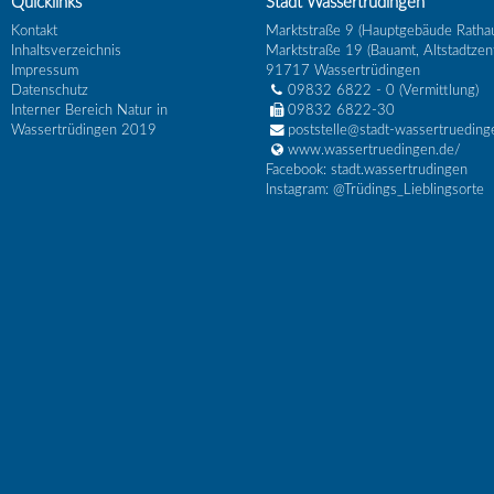
Quicklinks
Stadt Wassertrüdingen
Kontakt
Marktstraße 9 (Hauptgebäude Ratha
Inhaltsverzeichnis
Marktstraße 19 (Bauamt, Altstadtzen
Impressum
91717
Wassertrüdingen
Datenschutz
09832 6822 - 0
(Vermittlung)
Interner Bereich Natur in
09832 6822-30
Wassertrüdingen 2019
poststelle@stadt-wassertrueding
www.wassertruedingen.de/
Facebook: stadt.wassertrudingen
Instagram: @Trüdings_Lieblingsorte