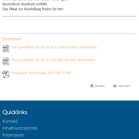
besonderen Ausdruck verleiht.
Das Plakat zur Ausstellung finden Sie hier.
Downloads
Den gewählten Termin als VCS-Kalenderdatei downloaden
Den gewählten Termin als iCal-Kalenderdatei downloaden
Programm Vereinsbude 2024
(90.71 KB)
drucken
nach oben
Quicklinks
Kontakt
Inhaltsverzeichnis
Impressum