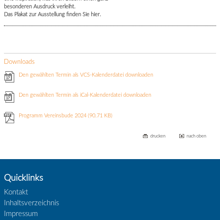
besonderen Ausdruck verleiht.
Das Plakat zur Ausstellung finden Sie hier.
Downloads
Den gewählten Termin als VCS-Kalenderdatei downloaden
Den gewählten Termin als iCal-Kalenderdatei downloaden
Programm Vereinsbude 2024
(90.71 KB)
drucken
nach oben
Quicklinks
Kontakt
Inhaltsverzeichnis
Impressum