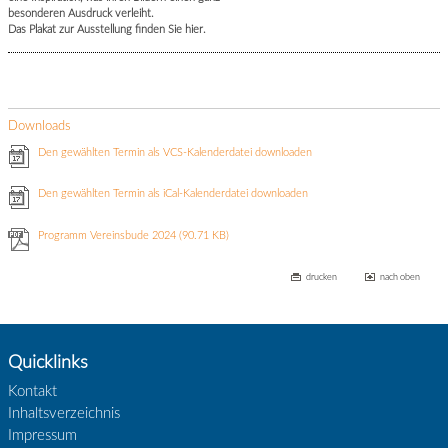
besonderen Ausdruck verleiht.
Das Plakat zur Ausstellung finden Sie hier.
Downloads
Den gewählten Termin als VCS-Kalenderdatei downloaden
Den gewählten Termin als iCal-Kalenderdatei downloaden
Programm Vereinsbude 2024
(90.71 KB)
drucken
nach oben
Quicklinks
Kontakt
Inhaltsverzeichnis
Impressum