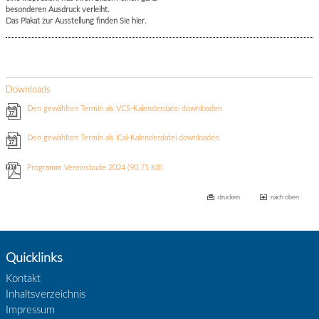
besonderen Ausdruck verleiht.
Das Plakat zur Ausstellung finden Sie hier.
Downloads
Den gewählten Termin als VCS-Kalenderdatei downloaden
Den gewählten Termin als iCal-Kalenderdatei downloaden
Programm Vereinsbude 2024
(90.71 KB)
drucken
nach oben
Quicklinks
Kontakt
Inhaltsverzeichnis
Impressum