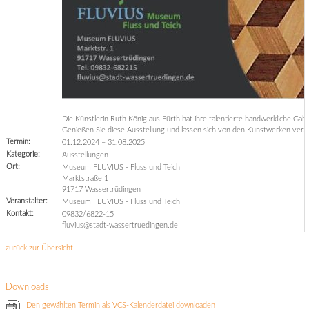
Die Künstlerin Ruth König aus Fürth hat ihre talentierte handwerkliche Ga
Genießen Sie diese Ausstellung und lassen sich von den Kunstwerken verz
Termin:
01.12.2024
–
31.08.2025
Kategorie:
Ausstellungen
Ort:
Museum FLUVIUS - Fluss und Teich
Marktstraße 1
91717 Wassertrüdingen
Veranstalter:
Museum FLUVIUS - Fluss und Teich
Kontakt:
09832/6822-15
fluvius@stadt-wassertruedingen.de
zurück zur Übersicht
Downloads
Den gewählten Termin als VCS-Kalenderdatei downloaden