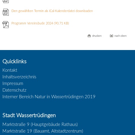
Den gewählten Termin als iCal-Kalenderdatei downloaden
Programm Vereinsbude 2024
(90.71 KB)
drucken
nach oben
Quicklinks
Kontakt
Inhaltsverzeichnis
Impressum
Datenschutz
Interner Bereich Natur in Wassertrüdingen 2019
Stadt Wassertrüdingen
Marktstraße 9 (Hauptgebäude Rathaus)
Marktstraße 19 (Bauamt, Altstadtzentrum)