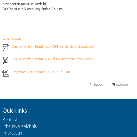
besonderen Ausdruck verleiht.
Das Plakat zur Ausstellung finden Sie hier.
Downloads
Den gewählten Termin als VCS-Kalenderdatei downloaden
Den gewählten Termin als iCal-Kalenderdatei downloaden
Programm Vereinsbude 2024
(90.71 KB)
drucken
nach oben
Quicklinks
Kontakt
Inhaltsverzeichnis
Impressum