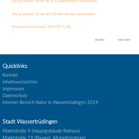
Den gewählten Termin als VCS-Kalenderdatei downloaden
Den gewählten Termin als iCal-Kalenderdatei downloaden
Programm Vereinsbude 2024
(90.71 KB)
drucken
nach oben
Quicklinks
Kontakt
Inhaltsverzeichnis
Impressum
Datenschutz
Interner Bereich Natur in Wassertrüdingen 2019
Stadt Wassertrüdingen
Marktstraße 9 (Hauptgebäude Rathaus)
Marktstraße 19 (Bauamt, Altstadtzentrum)