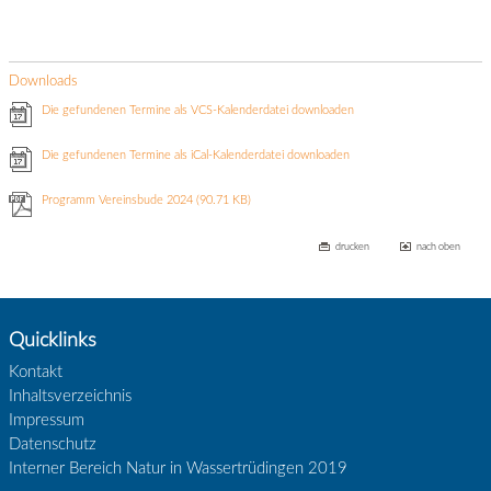
Downloads
Die gefundenen Termine als VCS-Kalenderdatei downloaden
Die gefundenen Termine als iCal-Kalenderdatei downloaden
Programm Vereinsbude 2024
(90.71 KB)
drucken
nach oben
Quicklinks
Kontakt
Inhaltsverzeichnis
Impressum
Datenschutz
Interner Bereich Natur in Wassertrüdingen 2019