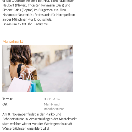
einem Operettenkonzert mit Prof. Miku Nishimoto-
Neubert (Klavier), Thorsten Pöhlmann (Bass) und
Simone Gries (Sopran) im Bürgersaal ein. Frau
Nishimoto-Neubert ist Professorin für Korrepetition
an der Münchner Musikhochschule.
Einlass um 19.00 Uhr. Eintritt frei
Mantelmarkt
Termin:
08.11.2026
Ort:
Markt- und
Bahnhofstraße
Am 8. November findet in der Markt- und
Bahnhofsstraße in Wassertrüdingen der Mantelmarkt
statt, welcher wieder von der Werbegemeinschaft
Wassertrüdingen organisiert wird.