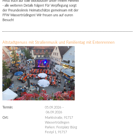
Freut euch auf tolle Blockbuster unter freiem Himmel
- alle weiteren Details folgen! Für Verpflegung sorgt
der Freundeskreis Heimatschätze gemeinsam mit der
FFW Wassertrüdingen! Wir freuen uns auf euren
Besuch!
Altstadtgenuss mit Straßenmusik und Familientag mit Entenrennen
Termin:
05.09.2026
–
06.09.2026
Ort:
Marktstraße, 91717
Wassertrüdingen
Parken: Festplatz Bürg
Festpl 1, 91717