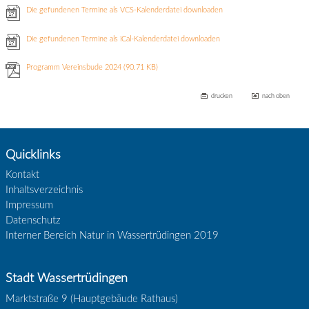
Die gefundenen Termine als VCS-Kalenderdatei downloaden
Die gefundenen Termine als iCal-Kalenderdatei downloaden
Programm Vereinsbude 2024
(90.71 KB)
drucken
nach oben
Quicklinks
Kontakt
Inhaltsverzeichnis
Impressum
Datenschutz
Interner Bereich Natur in Wassertrüdingen 2019
Stadt Wassertrüdingen
Marktstraße 9 (Hauptgebäude Rathaus)