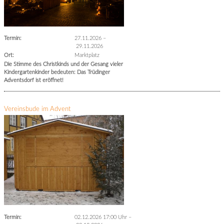
Termin:
27.11.2026
–
29.11.2026
Ort:
Marktplatz
Die Stimme des Christkinds und der Gesang vieler
Kindergartenkinder bedeuten: Das Trüdinger
Adventsdorf ist eröffnet!
Vereinsbude im Advent
Termin:
02.12.2026 17:00 Uhr
–