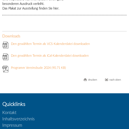
besonderen Ausdruck verleiht.
Das Plakat zur Ausstellung finden Sie hier.
Downloads
Den gewählten Termin als VCS-Kalenderdatei downloaden
Den gewählten Termin als iCal-Kalenderdatei downloaden
Programm Vereinsbude 2024
(90.71 KB)
drucken
nach oben
Quicklinks
Kontakt
Inhaltsverzeichnis
Impressum