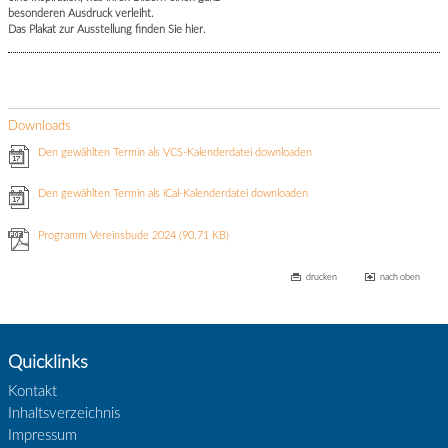
besonderen Ausdruck verleiht.
Das Plakat zur Ausstellung finden Sie hier.
Downloads
Den gewählten Termin als VCS-Kalenderdatei downloaden
Den gewählten Termin als iCal-Kalenderdatei downloaden
Programm Vereinsbude 2024
(90.71 KB)
drucken
nach oben
Quicklinks
Kontakt
Inhaltsverzeichnis
Impressum