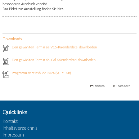
besonderen Ausdruck verleiht.
Das Plakat zur Ausstellung finden Sie hier.
Downloads
Den gewählten Termin als VCS-Kalenderdatei downloaden
Den gewählten Termin als iCal-Kalenderdatei downloaden
Programm Vereinsbude 2024
(90.71 KB)
drucken
nach oben
Quicklinks
Kontakt
Inhaltsverzeichnis
Impressum