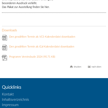
besonderen Ausdruck verleiht.
Das Plakat zur Ausstellung finden Sie hier.
Downloads
Den gewählten Termin als VCS-Kalenderdatei downloaden
Den gewählten Termin als iCal-Kalenderdatei downloaden
Programm Vereinsbude 2024
(90.71 KB)
drucken
nach oben
Quicklinks
Kontakt
Inhaltsverzeichnis
Impressum