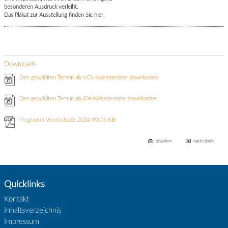
besonderen Ausdruck verleiht.
Das Plakat zur Ausstellung finden Sie hier.
Downloads
Den gewählten Termin als VCS-Kalenderdatei downloaden
Den gewählten Termin als iCal-Kalenderdatei downloaden
Programm Vereinsbude 2024
(90.71 KB)
drucken
nach oben
Quicklinks
Kontakt
Inhaltsverzeichnis
Impressum