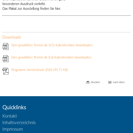
besonderen Ausdruck verleiht.
Das Plakat zur Ausstellung finden Sie hier.
Downloads
Den gewählten Termin als VCS-Kalenderdatei downloaden
Den gewählten Termin als iCal-Kalenderdatei downloaden
Programm Vereinsbude 2024
(90.71 KB)
drucken
nach oben
Quicklinks
Kontakt
Inhaltsverzeichnis
Impressum