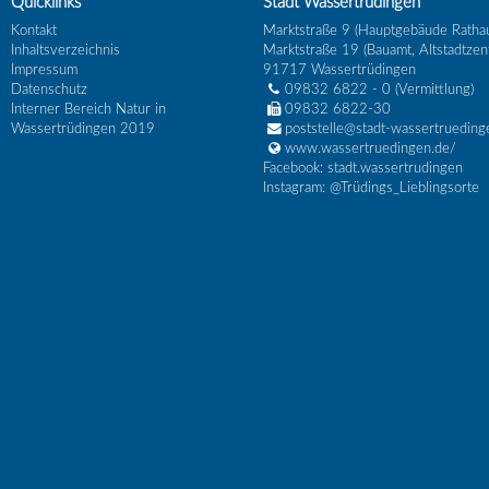
Quicklinks
Stadt Wassertrüdingen
Kontakt
Marktstraße 9 (Hauptgebäude Ratha
Inhaltsverzeichnis
Marktstraße 19 (Bauamt, Altstadtzen
Impressum
91717
Wassertrüdingen
Datenschutz
09832 6822 - 0
(Vermittlung)
Interner Bereich Natur in
09832 6822-30
Wassertrüdingen 2019
poststelle@stadt-wassertrueding
www.wassertruedingen.de/
Facebook: stadt.wassertrudingen
Instagram: @Trüdings_Lieblingsorte