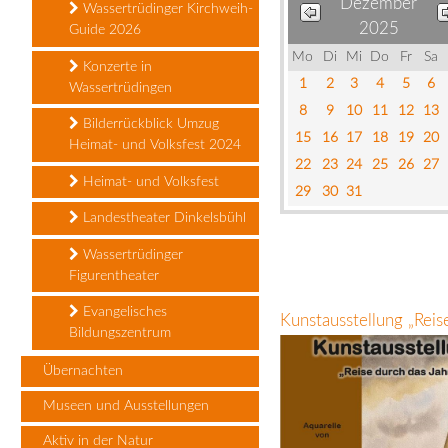
Dezember
Wassertrüdinger Kirchweih-
2025
Guide 2026
Mo
Di
Mi
Do
Fr
Sa
Konzerte in
1
2
3
4
5
6
Wassertrüdingen
8
9
10
11
12
13
Bilderrückblick Umzug
15
16
17
18
19
20
Heimat- und Volksfest 2024
22
23
24
25
26
27
Heimat- und Volksfest
29
30
31
Landestheater Dinkelsbühl
Wassertrüdinger
Figurentheater
Evangelisches
Kunstausstellung „Rei
Bildungszentrum
Übernachten
Museen und Ausstellungen
Aktiv in der Natur