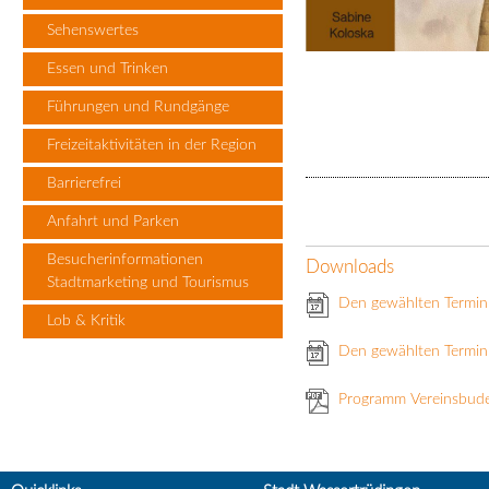
Sehenswertes
Essen und Trinken
Führungen und Rundgänge
Freizeitaktivitäten in der Region
Barrierefrei
Anfahrt und Parken
Besucherinformationen
Downloads
Stadtmarketing und Tourismus
Den gewählten Termin
Lob & Kritik
Den gewählten Termin 
Programm Vereinsbud