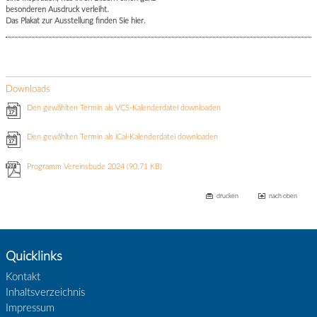
besonderen Ausdruck verleiht.
Das Plakat zur Ausstellung finden Sie hier.
Downloads
Den gewählten Termin als VCS-Kalenderdatei downloaden
Den gewählten Termin als iCal-Kalenderdatei downloaden
Programm Vereinsbude 2024
(90.71 KB)
drucken
nach oben
Quicklinks
Kontakt
Inhaltsverzeichnis
Impressum