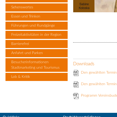
Sehenswertes
Essen und Trinken
Führungen und Rundgänge
Freizeitaktivitäten in der Region
Barrierefrei
Anfahrt und Parken
Besucherinformationen
Downloads
Stadtmarketing und Tourismus
Den gewählten Termin
Lob & Kritik
Den gewählten Termin 
Programm Vereinsbud