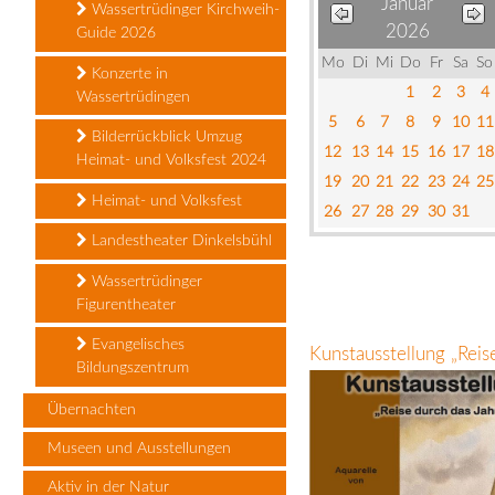
Januar
Wassertrüdinger Kirchweih-
2026
Guide 2026
Mo
Di
Mi
Do
Fr
Sa
So
Konzerte in
1
2
3
4
Wassertrüdingen
5
6
7
8
9
10
11
Bilderrückblick Umzug
12
13
14
15
16
17
18
Heimat- und Volksfest 2024
19
20
21
22
23
24
25
Heimat- und Volksfest
26
27
28
29
30
31
Landestheater Dinkelsbühl
Wassertrüdinger
Figurentheater
Evangelisches
Kunstausstellung „Rei
Bildungszentrum
Übernachten
Museen und Ausstellungen
Aktiv in der Natur