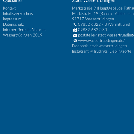
Quicklinks
Stadt Wassertrüdingen
Kontakt
Marktstraße 9 (Hauptgebäude Ratha
Inhaltsverzeichnis
Marktstraße 19 (Bauamt, Altstadtzen
Impressum
91717
Wassertrüdingen
Datenschutz
09832 6822 - 0
(Vermittlung)
Interner Bereich Natur in
09832 6822-30
Wassertrüdingen 2019
poststelle@stadt-wassertrueding
www.wassertruedingen.de/
Facebook: stadt.wassertrudingen
Instagram: @Trüdings_Lieblingsorte