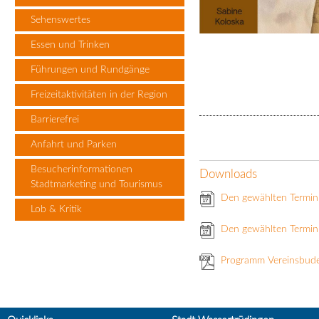
Sehenswertes
Essen und Trinken
Führungen und Rundgänge
Freizeitaktivitäten in der Region
Barrierefrei
Anfahrt und Parken
Besucherinformationen
Downloads
Stadtmarketing und Tourismus
Den gewählten Termin
Lob & Kritik
Den gewählten Termin 
Programm Vereinsbud