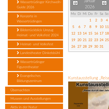
Januar
Wassertrüdinger Kirchweih-
2026
Guide 2026
Mo
Di
Mi
Do
Fr
Sa
So
Konzerte in
1
2
3
4
Wassertrüdingen
5
6
7
8
9
10
11
Bilderrückblick Umzug
12
13
14
15
16
17
18
Heimat- und Volksfest 2024
19
20
21
22
23
24
25
Heimat- und Volksfest
26
27
28
29
30
31
Landestheater Dinkelsbühl
Wassertrüdinger
Figurentheater
Evangelisches
Kunstausstellung „Rei
Bildungszentrum
Übernachten
Museen und Ausstellungen
Aktiv in der Natur