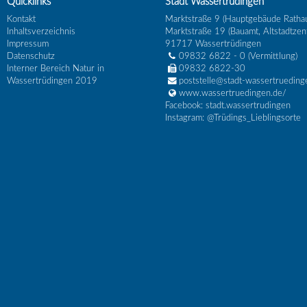
Quicklinks
Stadt Wassertrüdingen
Kontakt
Marktstraße 9 (Hauptgebäude Ratha
Inhaltsverzeichnis
Marktstraße 19 (Bauamt, Altstadtzen
Impressum
91717
Wassertrüdingen
Datenschutz
09832 6822 - 0
(Vermittlung)
Interner Bereich Natur in
09832 6822-30
Wassertrüdingen 2019
poststelle@stadt-wassertrueding
www.wassertruedingen.de/
Facebook: stadt.wassertrudingen
Instagram: @Trüdings_Lieblingsorte