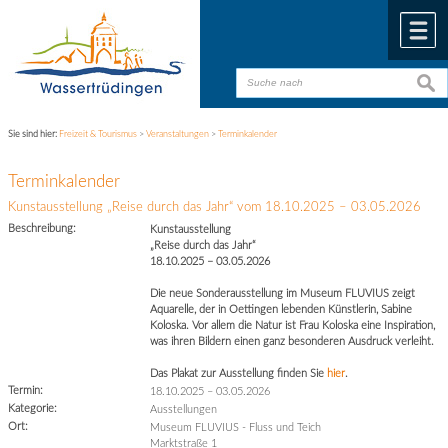
Zum Inhalt
,
zur Navigation
oder
zur Startseite
springen.
chließen
M
suche
suche
Sie sind hier:
Freizeit & Tourismus
>
Veranstaltungen
>
Terminkalender
Terminkalender
Kunstausstellung „Reise durch das Jahr“ vom 18.10.2025 – 03.05.2026
Beschreibung:
Kunstausstellung
„Reise durch das Jahr“
18.10.2025 – 03.05.2026
Die neue Sonderausstellung im Museum FLUVIUS zeigt
Aquarelle, der in Oettingen lebenden Künstlerin, Sabine
Koloska. Vor allem die Natur ist Frau Koloska eine Inspiration,
was ihren Bildern einen ganz besonderen Ausdruck verleiht.
Das Plakat zur Ausstellung finden Sie
hier
.
Termin:
18.10.2025
–
03.05.2026
Kategorie:
Ausstellungen
Ort:
Museum FLUVIUS - Fluss und Teich
Marktstraße 1