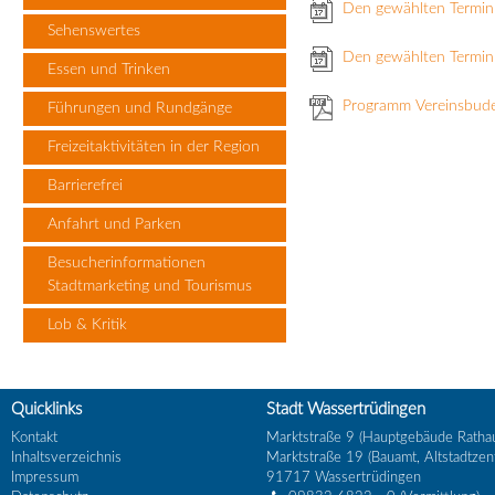
Den gewählten Termin
Sehenswertes
Den gewählten Termin 
Essen und Trinken
Programm Vereinsbud
Führungen und Rundgänge
Freizeitaktivitäten in der Region
Barrierefrei
Anfahrt und Parken
Besucherinformationen
Stadtmarketing und Tourismus
Lob & Kritik
Quicklinks
Stadt Wassertrüdingen
Kontakt
Marktstraße 9 (Hauptgebäude Ratha
Inhaltsverzeichnis
Marktstraße 19 (Bauamt, Altstadtzen
Impressum
91717
Wassertrüdingen