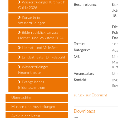
Wassertrüdinger Kirchweih-
Beschreibung:
Kun
Guide 2026
„Re
18.
Konzerte in
Wassertrüdingen
Die
Bilderrückblick Umzug
Kol
Heimat- und Volksfest 2024
Das
Termin:
18.
Heimat- und Volksfest
Kategorie:
Aus
Ort:
Mus
Landestheater Dinkelsbühl
Mar
Wassertrüdinger
917
Figurentheater
Veranstalter:
Mus
Kontakt:
098
Evangelisches
flu
Bildungszentrum
zurück zur Übersicht
Übernachten
Museen und Ausstellungen
Downloads
Aktiv in der Natur