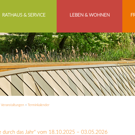
RATHAUS & SERVICE
LEBEN & WOHNEN
F
>
Veranstaltungen
>
Terminkalender
se durch das Jahr“ vom 18.10.2025 – 03.05.2026