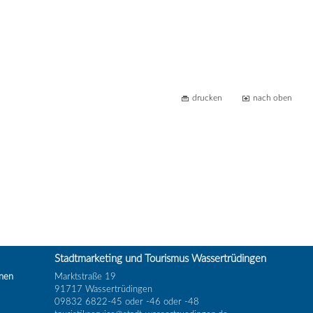
drucken
nach oben
Stadtmarketing und Tourismus Wassertrüdingen
inen
Marktstraße 19
91717 Wassertrüdingen
09832 6822-45 oder -46 oder -48