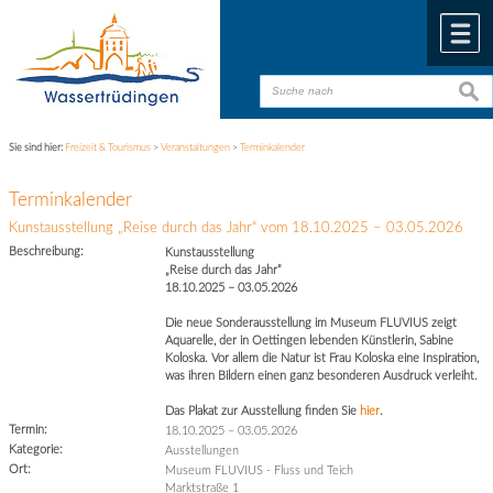
Zum Inhalt
,
zur Navigation
oder
zur Startseite
springen.
chließen
M
suche
suche
Sie sind hier:
Freizeit & Tourismus
>
Veranstaltungen
>
Terminkalender
Terminkalender
Kunstausstellung „Reise durch das Jahr“ vom 18.10.2025 – 03.05.2026
Beschreibung:
Kunstausstellung
„Reise durch das Jahr“
18.10.2025 – 03.05.2026
Die neue Sonderausstellung im Museum FLUVIUS zeigt
Aquarelle, der in Oettingen lebenden Künstlerin, Sabine
Koloska. Vor allem die Natur ist Frau Koloska eine Inspiration,
was ihren Bildern einen ganz besonderen Ausdruck verleiht.
Das Plakat zur Ausstellung finden Sie
hier
.
Termin:
18.10.2025
–
03.05.2026
Kategorie:
Ausstellungen
Ort:
Museum FLUVIUS - Fluss und Teich
Marktstraße 1