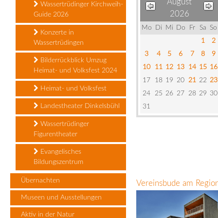
August
Wassertrüdinger Kirchweih-
2026
Guide 2026
Mo
Di
Mi
Do
Fr
Sa
So
Konzerte in
1
2
Wassertrüdingen
3
4
5
6
7
8
9
Bilderrückblick Umzug
10
11
12
13
14
15
16
Heimat- und Volksfest 2024
17
18
19
20
21
22
23
Heimat- und Volksfest
24
25
26
27
28
29
30
Landestheater Dinkelsbühl
31
Wassertrüdinger
Figurentheater
Evangelisches
Bildungszentrum
Übernachten
Vereinsbude am Region
Museen und Ausstellungen
Aktiv in der Natur