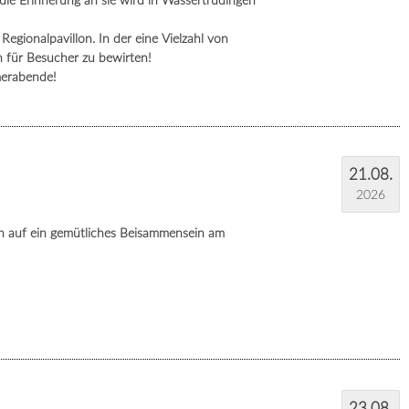
 die Erinnerung an sie wird in Wassertrüdingen
Regionalpavillon. In der eine Vielzahl von
n für Besucher zu bewirten!
erabende!
21.08.
2026
ch auf ein gemütliches Beisammensein am
23.08.