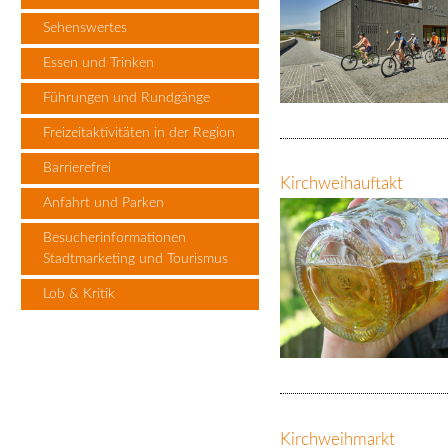
Sehenswertes
Essen und Trinken
Führungen und Rundgänge
Freizeitaktivitäten in der Region
Barrierefrei
Kirchweihauftakt
Anfahrt und Parken
Besucherinformationen
Stadtmarketing und Tourismus
Lob & Kritik
Kirchweihmarkt