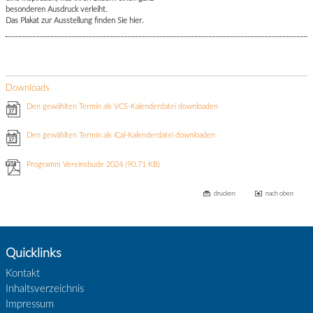
besonderen Ausdruck verleiht.
Das Plakat zur Ausstellung finden Sie hier.
Downloads
Den gewählten Termin als VCS-Kalenderdatei downloaden
Den gewählten Termin als iCal-Kalenderdatei downloaden
Programm Vereinsbude 2024
(90.71 KB)
drucken
nach oben
Quicklinks
Kontakt
Inhaltsverzeichnis
Impressum