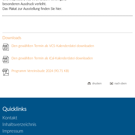
besonderen Ausdruck verleiht.
Das Plakat zur Ausstellung finden Sie hier.
Downloads
Den gewählten Termin als VCS-Kalenderdatei downloaden
Den gewählten Termin als iCal-Kalenderdatei downloaden
Programm Vereinsbude 2024
(90.71 KB)
drucken
nach oben
Quicklinks
Kontakt
Inhaltsverzeichnis
Impressum