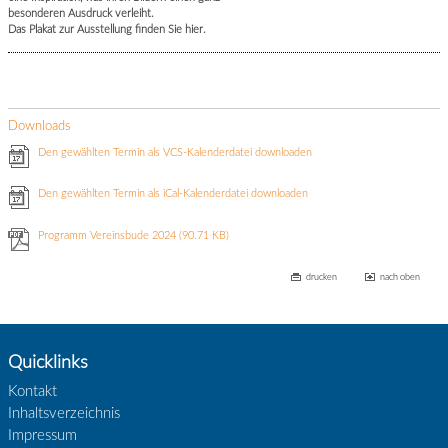
besonderen Ausdruck verleiht.
Das Plakat zur Ausstellung finden Sie hier.
Downloads
Den gewählten Termin als VCS-Kalenderdatei downloaden
Den gewählten Termin als iCal-Kalenderdatei downloaden
Programm Vereinsbude 2024
(90.71 KB)
drucken
nach oben
Quicklinks
Kontakt
Inhaltsverzeichnis
Impressum