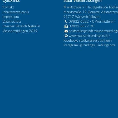
Quicklinks
Stadt Wassertrüdingen
Kontakt
Marktstraße 9 (Hauptgebäude Ratha
Inhaltsverzeichnis
Marktstraße 19 (Bauamt, Altstadtzen
Impressum
91717
Wassertrüdingen
Datenschutz
09832 6822 - 0
(Vermittlung)
Interner Bereich Natur in
09832 6822-30
Wassertrüdingen 2019
poststelle@stadt-wassertrueding
www.wassertruedingen.de/
Facebook: stadt.wassertrudingen
Instagram: @Trüdings_Lieblingsorte