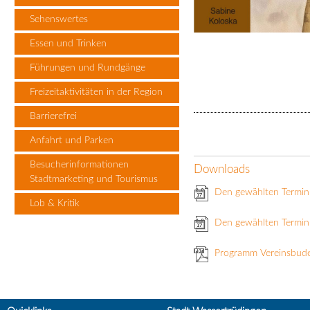
Sehenswertes
Essen und Trinken
Führungen und Rundgänge
Freizeitaktivitäten in der Region
Barrierefrei
Anfahrt und Parken
Besucherinformationen
Downloads
Stadtmarketing und Tourismus
Den gewählten Termin
Lob & Kritik
Den gewählten Termin 
Programm Vereinsbud