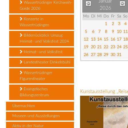
Januar
Wassertrüdinger Kirchweih-
2026
Guide 2026
Mo
Di
Mi
Do
Fr
Sa
So
Konzerte in
1
2
3
4
Wassertrüdingen
5
6
7
8
9
10
11
Bilderrückblick Umzug
12
13
14
15
16
17
18
Heimat- und Volksfest 2024
19
20
21
22
23
24
25
Heimat- und Volksfest
26
27
28
29
30
31
Landestheater Dinkelsbühl
Wassertrüdinger
Figurentheater
Evangelisches
Kunstausstellung „Rei
Bildungszentrum
Übernachten
Museen und Ausstellungen
Aktiv in der Natur