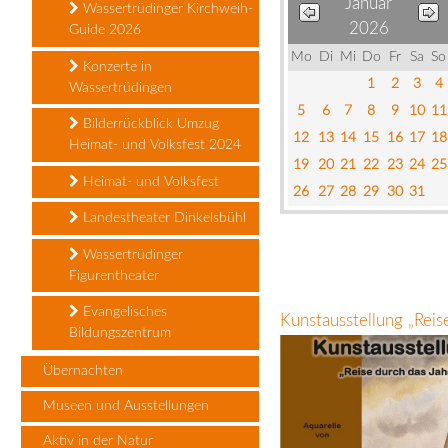
Januar
Wassertrüdinger Kirchweih-
2026
Guide 2026
Mo
Di
Mi
Do
Fr
Sa
So
Konzerte in
1
2
3
4
Wassertrüdingen
5
6
7
8
9
10
11
Bilderrückblick Umzug
12
13
14
15
16
17
18
Heimat- und Volksfest 2024
19
20
21
22
23
24
25
Heimat- und Volksfest
26
27
28
29
30
31
Landestheater Dinkelsbühl
Wassertrüdinger
Figurentheater
Evangelisches
Kunstausstellung „Rei
Bildungszentrum
Übernachten
Museen und Ausstellungen
Aktiv in der Natur