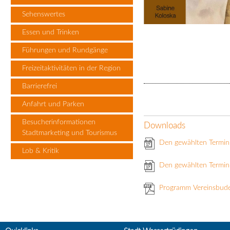
Sehenswertes
Essen und Trinken
Führungen und Rundgänge
Freizeitaktivitäten in der Region
Barrierefrei
Anfahrt und Parken
Besucherinformationen
Downloads
Stadtmarketing und Tourismus
Den gewählten Termin
Lob & Kritik
Den gewählten Termin 
Programm Vereinsbud