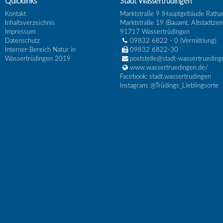
Quicklinks
Stadt Wassertrüdingen
Kontakt
Marktstraße 9 (Hauptgebäude Ratha
Inhaltsverzeichnis
Marktstraße 19 (Bauamt, Altstadtzen
Impressum
91717
Wassertrüdingen
Datenschutz
09832 6822 - 0
(Vermittlung)
Interner Bereich Natur in
09832 6822-30
Wassertrüdingen 2019
poststelle@stadt-wassertrueding
www.wassertruedingen.de/
Facebook: stadt.wassertrudingen
Instagram: @Trüdings_Lieblingsorte