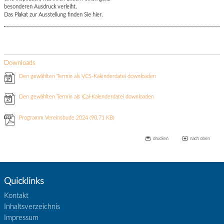
besonderen Ausdruck verleiht.
Das Plakat zur Ausstellung finden Sie hier.
Downloads
Den gewählten Termin als VCS-Kalenderdatei downloaden
Den gewählten Termin als iCal-Kalenderdatei downloaden
Programm Vereinsbude 2024
(90.71 KB)
drucken
nach oben
Quicklinks
Kontakt
Inhaltsverzeichnis
Impressum