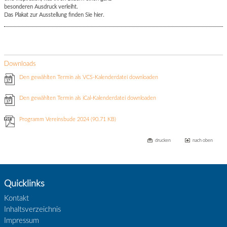
besonderen Ausdruck verleiht.
Das Plakat zur Ausstellung finden Sie hier.
Downloads
Den gewählten Termin als VCS-Kalenderdatei downloaden
Den gewählten Termin als iCal-Kalenderdatei downloaden
Programm Vereinsbude 2024
(90.71 KB)
drucken
nach oben
Quicklinks
Kontakt
Inhaltsverzeichnis
Impressum