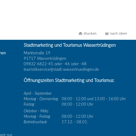
drucken
nach oben
Stadtmarketing und Tourismus Wassertrüdingen
inen
Marktstraße 19
91717 Wassertrüdingen
09832 6822-45 oder -46 oder -48
touristikservice@stadt-wassertruedingen.de
Öffnungszeiten Stadtmarketing und Tourismus:
April - September
Montag - Donnerstag
08:00 - 12:00 und 13:00 - 16:00 Uhr
Freitag
08:00 - 12:00 Uhr
Oktober - März
Montag - Freitag
08:00 - 12:00 Uhr
Betriebsurlaub
17.12. - 08.01.
amt nur