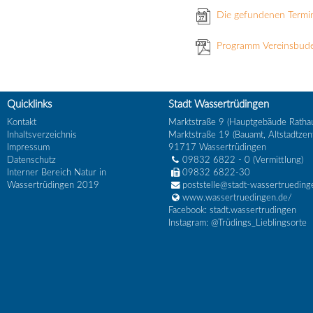
Die gefundenen Termin
Programm Vereinsbud
Quicklinks
Stadt Wassertrüdingen
Kontakt
Marktstraße 9 (Hauptgebäude Ratha
Inhaltsverzeichnis
Marktstraße 19 (Bauamt, Altstadtzen
Impressum
91717
Wassertrüdingen
Datenschutz
09832 6822 - 0
(Vermittlung)
Interner Bereich Natur in
09832 6822-30
Wassertrüdingen 2019
poststelle@stadt-wassertrueding
www.wassertruedingen.de/
Facebook: stadt.wassertrudingen
Instagram: @Trüdings_Lieblingsorte