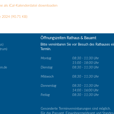
e als iCal-Kalenderdatei downloaden
e 2024
(90.71 KB)
Öffnungszeiten Rathaus & Bauamt
us)
Bitte vereinbaren Sie vor Besuch des Rathauses e
trum)
Termin.
Montag
08:30 - 11:30 Uhr
15:00 - 18:00 Uhr
en.de
Dienstag
08:30 - 11:30 Uhr
Mittwoch
08:30 - 11:30 Uhr
Donnerstag
08:30 - 11:30 Uhr
14:00 - 16:00 Uhr
Freitag
08:30 - 11:30 Uhr
Gesonderte Terminvereinbarungen sind möglich.
Für das Passamt, Einwohnermeldeamt und Standes