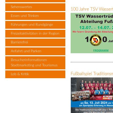
Sehenswertes
100 Jahre TSV Wassert
Essen und Trinken
Führungen und Rundgänge
Freizeitaktivitäten in der Region
Barrierefrei
Anfahrt und Parken
Besucherinformationen
Stadtmarketing und Tourismus
Fußballspiel Traditio
Lob & Kritik