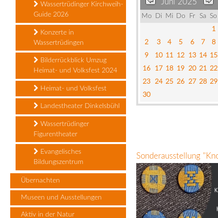
Juni 2025
Wassertrüdinger Kirchweih-
Guide 2026
Mo
Di
Mi
Do
Fr
Sa
So
1
Konzerte in
2
3
4
5
6
7
8
Wassertrüdingen
9
10
11
12
13
14
15
Bilderrückblick Umzug
16
17
18
19
20
21
22
Heimat- und Volksfest 2024
23
24
25
26
27
28
29
Heimat- und Volksfest
30
Landestheater Dinkelsbühl
Wassertrüdinger
Figurentheater
Evangelisches
Sonderausstellung "Kn
Bildungszentrum
Übernachten
Museen und Ausstellungen
Aktiv in der Natur