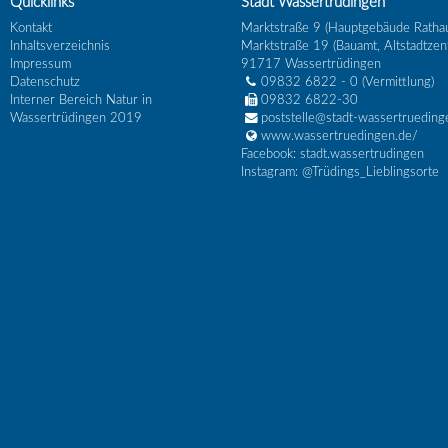
Quicklinks
Stadt Wassertrüdingen
Kontakt
Marktstraße 9 (Hauptgebäude Ratha
Inhaltsverzeichnis
Marktstraße 19 (Bauamt, Altstadtzen
Impressum
91717
Wassertrüdingen
Datenschutz
09832 6822 - 0
(Vermittlung)
Interner Bereich Natur in
09832 6822-30
Wassertrüdingen 2019
poststelle@stadt-wassertrueding
www.wassertruedingen.de/
Facebook: stadt.wassertrudingen
Instagram: @Trüdings_Lieblingsorte