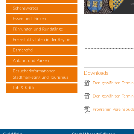
Sehenswertes
Essen und Trinken
Führungen und Rundgänge
Freizeitaktivitäten in der Region
Barrierefrei
Anfahrt und Parken
Besucherinformationen
Downloads
Stadtmarketing und Tourismus
Den gewählten Termin
Lob & Kritik
Den gewählten Termin 
Programm Vereinsbud