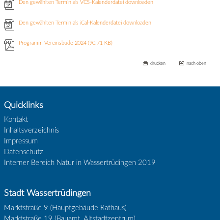
Den gewählten Termin als VCS-Kalenderdatei downloaden
Den gewählten Termin als iCal-Kalenderdatei downloaden
Programm Vereinsbude 2024
(90.71 KB)
drucken
nach oben
Quicklinks
Kontakt
Inhaltsverzeichnis
Impressum
Datenschutz
Interner Bereich Natur in Wassertrüdingen 2019
Stadt Wassertrüdingen
Marktstraße 9 (Hauptgebäude Rathaus)
Marktstraße 19 (Bauamt, Altstadtzentrum)