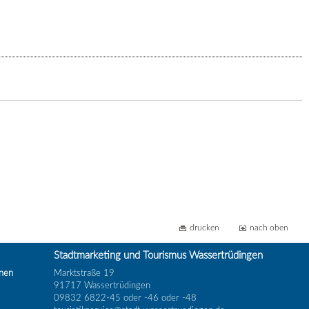
drucken
nach oben
Stadtmarketing und Tourismus Wassertrüdingen
inen
Marktstraße 19
91717 Wassertrüdingen
09832 6822-45 oder -46 oder -48