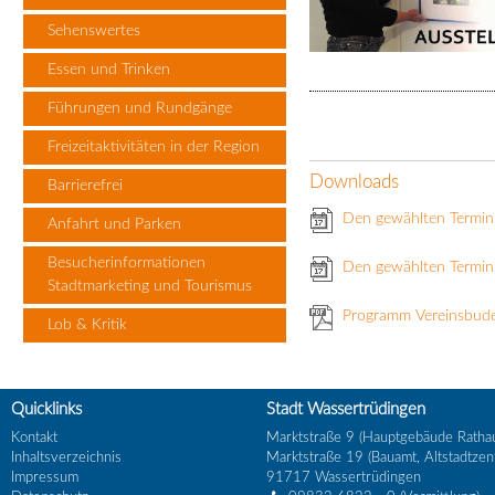
Sehenswertes
Essen und Trinken
Führungen und Rundgänge
Freizeitaktivitäten in der Region
Downloads
Barrierefrei
Den gewählten Termin
Anfahrt und Parken
Besucherinformationen
Den gewählten Termin 
Stadtmarketing und Tourismus
Programm Vereinsbud
Lob & Kritik
Quicklinks
Stadt Wassertrüdingen
Kontakt
Marktstraße 9 (Hauptgebäude Ratha
Inhaltsverzeichnis
Marktstraße 19 (Bauamt, Altstadtzen
Impressum
91717
Wassertrüdingen