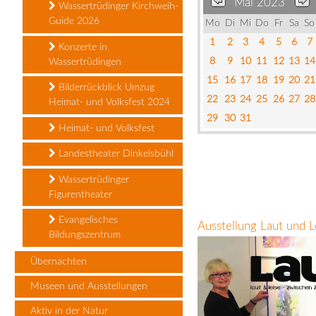
Mai 2023
Wassertrüdinger Kirchweih-
Guide 2026
Mo
Di
Mi
Do
Fr
Sa
So
1
2
3
4
5
6
7
Konzerte in
8
9
10
11
12
13
14
Wassertrüdingen
15
16
17
18
19
20
21
Bilderrückblick Umzug
22
23
24
25
26
27
28
Heimat- und Volksfest 2024
29
30
31
Heimat- und Volksfest
Landestheater Dinkelsbühl
Wassertrüdinger
Figurentheater
Evangelisches
Ausstellung Laut und L
Bildungszentrum
Übernachten
Museen und Ausstellungen
Aktiv in der Natur