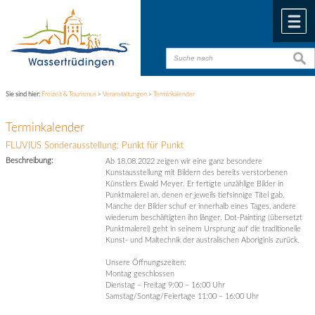
Zum Inhalt
,
zur Navigation
oder
zur Startseite
springen.
chließen
M
suche
suche
Sie sind hier:
Freizeit & Tourismus
>
Veranstaltungen
>
Terminkalender
Terminkalender
FLUVIUS Sonderausstellung: Punkt für Punkt
Beschreibung:
Ab 18.08.2022 zeigen wir eine ganz besondere
Kunstausstellung mit Bildern des bereits verstorbenen
Künstlers Ewald Meyer. Er fertigte unzählige Bilder in
Punktmalerei an, denen er jeweils tiefsinnige Titel gab.
Manche der Bilder schuf er innerhalb eines Tages, andere
wiederum beschäftigten ihn länger. Dot-Painting (übersetzt
Punktmalerei) geht in seinem Ursprung auf die traditionelle
Kunst- und Maltechnik der australischen Aboriginis zurück.
Unsere Öffnungszeiten:
Montag geschlossen
Dienstag – Freitag 9:00 – 16:00 Uhr
Samstag/Sontag/Feiertage 11:00 – 16:00 Uhr