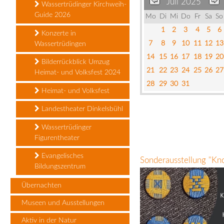
Juli 2025
Wassertrüdinger Kirchweih-
Guide 2026
Mo
Di
Mi
Do
Fr
Sa
So
1
2
3
4
5
6
Konzerte in
7
8
9
10
11
12
13
Wassertrüdingen
14
15
16
17
18
19
20
Bilderrückblick Umzug
21
22
23
24
25
26
27
Heimat- und Volksfest 2024
28
29
30
31
Heimat- und Volksfest
Landestheater Dinkelsbühl
Wassertrüdinger
Figurentheater
Evangelisches
Sonderausstellung "Kn
Bildungszentrum
Übernachten
Museen und Ausstellungen
Aktiv in der Natur