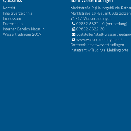
Quicklinks
Stadt Wassertrüdingen
Kontakt
Marktstraße 9 (Hauptgebäude Ratha
Inhaltsverzeichnis
Marktstraße 19 (Bauamt, Altstadtzen
Impressum
91717
Wassertrüdingen
Datenschutz
09832 6822 - 0
(Vermittlung)
Interner Bereich Natur in
09832 6822-30
Wassertrüdingen 2019
poststelle@stadt-wassertrueding
www.wassertruedingen.de/
Facebook: stadt.wassertrudingen
Instagram: @Trüdings_Lieblingsorte