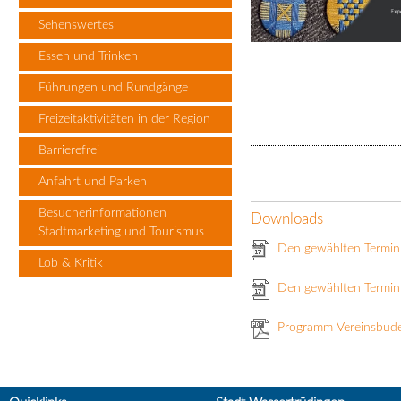
Sehenswertes
Essen und Trinken
Führungen und Rundgänge
Freizeitaktivitäten in der Region
Barrierefrei
Anfahrt und Parken
Besucherinformationen
Downloads
Stadtmarketing und Tourismus
Den gewählten Termin
Lob & Kritik
Den gewählten Termin 
Programm Vereinsbud