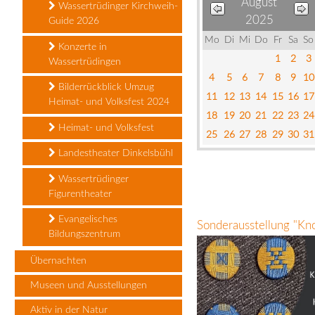
August
Wassertrüdinger Kirchweih-
2025
Guide 2026
Mo
Di
Mi
Do
Fr
Sa
So
Konzerte in
1
2
3
Wassertrüdingen
4
5
6
7
8
9
10
Bilderrückblick Umzug
11
12
13
14
15
16
17
Heimat- und Volksfest 2024
18
19
20
21
22
23
24
Heimat- und Volksfest
25
26
27
28
29
30
31
Landestheater Dinkelsbühl
Wassertrüdinger
Figurentheater
Evangelisches
Sonderausstellung "Kn
Bildungszentrum
Übernachten
Museen und Ausstellungen
Aktiv in der Natur