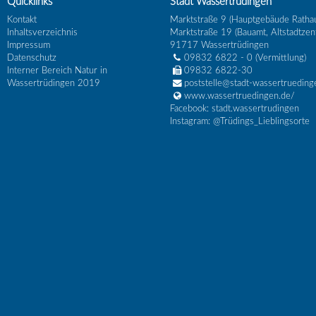
Quicklinks
Stadt Wassertrüdingen
Kontakt
Marktstraße 9 (Hauptgebäude Ratha
Inhaltsverzeichnis
Marktstraße 19 (Bauamt, Altstadtzen
Impressum
91717
Wassertrüdingen
Datenschutz
09832 6822 - 0
(Vermittlung)
Interner Bereich Natur in
09832 6822-30
Wassertrüdingen 2019
poststelle@stadt-wassertrueding
www.wassertruedingen.de/
Facebook: stadt.wassertrudingen
Instagram: @Trüdings_Lieblingsorte