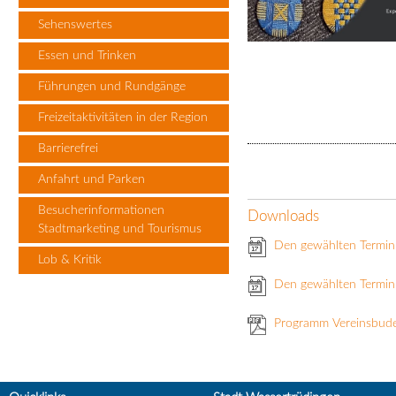
Sehenswertes
Essen und Trinken
Führungen und Rundgänge
Freizeitaktivitäten in der Region
Barrierefrei
Anfahrt und Parken
Besucherinformationen
Downloads
Stadtmarketing und Tourismus
Den gewählten Termin
Lob & Kritik
Den gewählten Termin 
Programm Vereinsbud