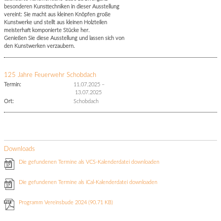
besonderen Kunsttechniken in dieser Ausstellung
vereint: Sie macht aus kleinen Knöpfen große
Kunstwerke und stellt aus kleinen Holzteilen
meisterhaft komponierte Stücke her.
Genießen Sie diese Ausstellung und lassen sich von
den Kunstwerken verzaubern.
125 Jahre Feuerwehr Schobdach
Termin:
11.07.2025
–
13.07.2025
Ort:
Schobdach
Downloads
Die gefundenen Termine als VCS-Kalenderdatei downloaden
Die gefundenen Termine als iCal-Kalenderdatei downloaden
Programm Vereinsbude 2024
(90.71 KB)