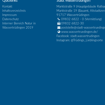
Quicklinks
Stadt Wassertrüdingen
Kontakt
Marktstraße 9 (Hauptgebäude Ratha
Inhaltsverzeichnis
Marktstraße 19 (Bauamt, Altstadtzen
Impressum
91717
Wassertrüdingen
Datenschutz
09832 6822 - 0
(Vermittlung)
Interner Bereich Natur in
09832 6822-30
Wassertrüdingen 2019
poststelle@stadt-wassertrueding
www.wassertruedingen.de/
Facebook: stadt.wassertrudingen
Instagram: @Trüdings_Lieblingsorte