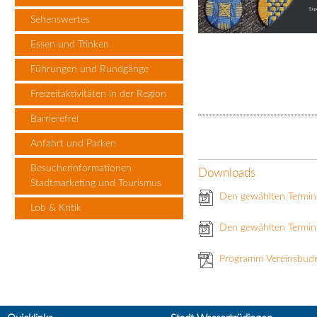
Sehenswertes
Essen und Trinken
Führungen und Rundgänge
Freizeitaktivitäten in der Region
Barrierefrei
Anfahrt und Parken
Besucherinformationen
Downloads
Stadtmarketing und Tourismus
Den gewählten Termin
Lob & Kritik
Den gewählten Termin 
Programm Vereinsbud