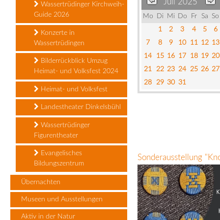
Juli 2025
Wassertrüdinger Kirchweih-
Guide 2026
Mo
Di
Mi
Do
Fr
Sa
So
1
2
3
4
5
6
Konzerte in
7
8
9
10
11
12
13
Wassertrüdingen
14
15
16
17
18
19
20
Bilderrückblick Umzug
21
22
23
24
25
26
27
Heimat- und Volksfest 2024
28
29
30
31
Heimat- und Volksfest
Landestheater Dinkelsbühl
Wassertrüdinger
Figurentheater
Evangelisches
Sonderausstellung "Kn
Bildungszentrum
Übernachten
Museen und Ausstellungen
Aktiv in der Natur