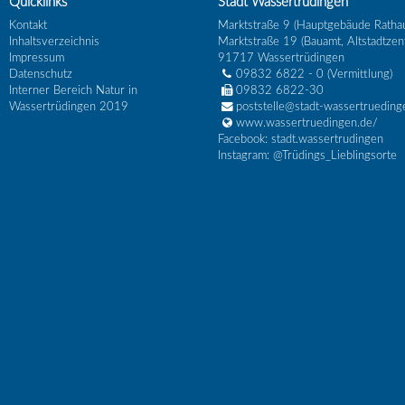
Quicklinks
Stadt Wassertrüdingen
Kontakt
Marktstraße 9 (Hauptgebäude Ratha
Inhaltsverzeichnis
Marktstraße 19 (Bauamt, Altstadtzen
Impressum
91717
Wassertrüdingen
Datenschutz
09832 6822 - 0
(Vermittlung)
Interner Bereich Natur in
09832 6822-30
Wassertrüdingen 2019
poststelle@stadt-wassertrueding
www.wassertruedingen.de/
Facebook: stadt.wassertrudingen
Instagram: @Trüdings_Lieblingsorte