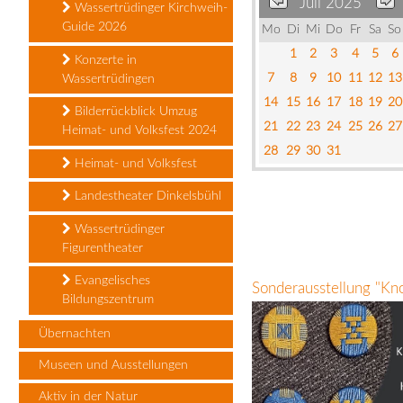
Juli 2025
Wassertrüdinger Kirchweih-
Guide 2026
Mo
Di
Mi
Do
Fr
Sa
So
1
2
3
4
5
6
Konzerte in
7
8
9
10
11
12
13
Wassertrüdingen
14
15
16
17
18
19
20
Bilderrückblick Umzug
21
22
23
24
25
26
27
Heimat- und Volksfest 2024
28
29
30
31
Heimat- und Volksfest
Landestheater Dinkelsbühl
Wassertrüdinger
Figurentheater
Evangelisches
Sonderausstellung "Kn
Bildungszentrum
Übernachten
Museen und Ausstellungen
Aktiv in der Natur