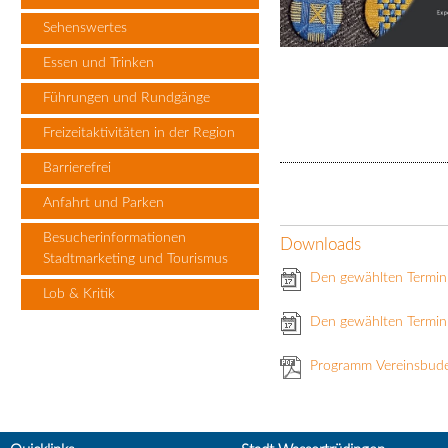
Sehenswertes
Essen und Trinken
Führungen und Rundgänge
Freizeitaktivitäten in der Region
Barrierefrei
Anfahrt und Parken
Besucherinformationen
Downloads
Stadtmarketing und Tourismus
Den gewählten Termin
Lob & Kritik
Den gewählten Termin 
Programm Vereinsbud