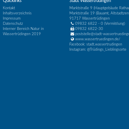
Quicklinks
Stadt Wassertrüdingen
Kontakt
Marktstraße 9 (Hauptgebäude Ratha
Inhaltsverzeichnis
Marktstraße 19 (Bauamt, Altstadtzen
Impressum
91717
Wassertrüdingen
Datenschutz
09832 6822 - 0
(Vermittlung)
Interner Bereich Natur in
09832 6822-30
Wassertrüdingen 2019
poststelle@stadt-wassertrueding
www.wassertruedingen.de/
Facebook: stadt.wassertrudingen
Instagram: @Trüdings_Lieblingsorte