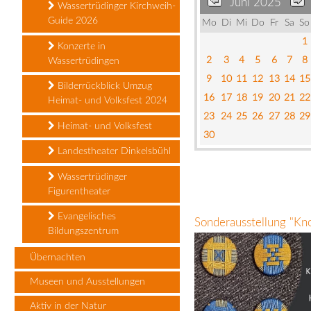
Juni 2025
Wassertrüdinger Kirchweih-
Guide 2026
Mo
Di
Mi
Do
Fr
Sa
So
1
Konzerte in
2
3
4
5
6
7
8
Wassertrüdingen
9
10
11
12
13
14
15
Bilderrückblick Umzug
16
17
18
19
20
21
22
Heimat- und Volksfest 2024
23
24
25
26
27
28
29
Heimat- und Volksfest
30
Landestheater Dinkelsbühl
Wassertrüdinger
Figurentheater
Evangelisches
Sonderausstellung "Kn
Bildungszentrum
Übernachten
Museen und Ausstellungen
Aktiv in der Natur