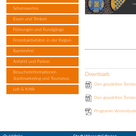
Sehenswertes
Essen und Trinken
Führungen und Rundgänge
Freizeitaktivitäten in der Region
Barrierefrei
Anfahrt und Parken
Besucherinformationen
Downloads
Stadtmarketing und Tourismus
Den gewählten Termin
Lob & Kritik
Den gewählten Termin 
Programm Vereinsbud