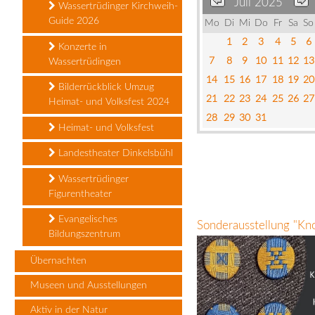
Juli 2025
Wassertrüdinger Kirchweih-
Guide 2026
Mo
Di
Mi
Do
Fr
Sa
So
1
2
3
4
5
6
Konzerte in
7
8
9
10
11
12
13
Wassertrüdingen
14
15
16
17
18
19
20
Bilderrückblick Umzug
21
22
23
24
25
26
27
Heimat- und Volksfest 2024
28
29
30
31
Heimat- und Volksfest
Landestheater Dinkelsbühl
Wassertrüdinger
Figurentheater
Evangelisches
Sonderausstellung "Kn
Bildungszentrum
Übernachten
Museen und Ausstellungen
Aktiv in der Natur