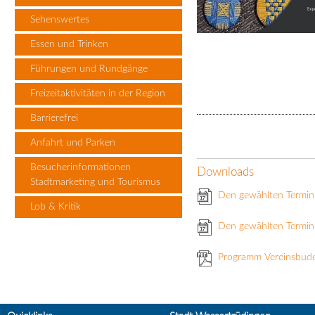
Sehenswertes
Essen und Trinken
Führungen und Rundgänge
Freizeitaktivitäten in der Region
Barrierefrei
Anfahrt und Parken
Besucherinformationen
Downloads
Stadtmarketing und Tourismus
Den gewählten Termin
Lob & Kritik
Den gewählten Termin 
Programm Vereinsbud