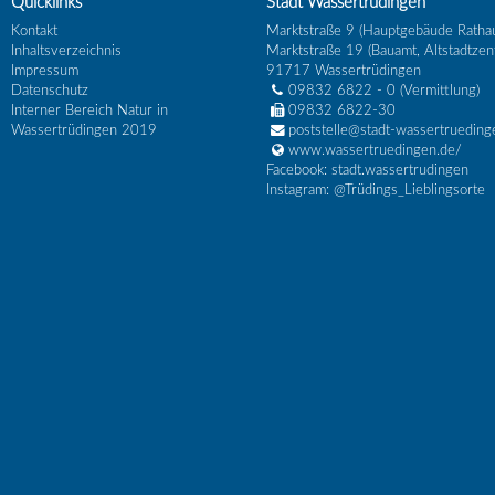
Quicklinks
Stadt Wassertrüdingen
Kontakt
Marktstraße 9 (Hauptgebäude Ratha
Inhaltsverzeichnis
Marktstraße 19 (Bauamt, Altstadtzen
Impressum
91717
Wassertrüdingen
Datenschutz
09832 6822 - 0
(Vermittlung)
Interner Bereich Natur in
09832 6822-30
Wassertrüdingen 2019
poststelle@stadt-wassertrueding
www.wassertruedingen.de/
Facebook: stadt.wassertrudingen
Instagram: @Trüdings_Lieblingsorte