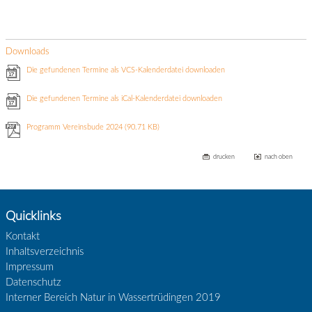
Downloads
Die gefundenen Termine als VCS-Kalenderdatei downloaden
Die gefundenen Termine als iCal-Kalenderdatei downloaden
Programm Vereinsbude 2024
(90.71 KB)
drucken
nach oben
Quicklinks
Kontakt
Inhaltsverzeichnis
Impressum
Datenschutz
Interner Bereich Natur in Wassertrüdingen 2019