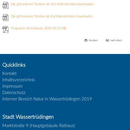
Die gefundenen Termine als VCS-Kalenderdatei downloaden
Die gefundenen Termine als iCal-Kalenderdatei downloaden
Programm Vereinsbude 2024
(90.71 KB)
drucken
nach oben
Quicklinks
Kontakt
Inhaltsverzeichnis
Impressum
Datenschutz
Interner Bereich Natur in Wassertrüdingen 2019
Stadt Wassertrüdingen
Marktstraße 9 (Hauptgebäude Rathaus)