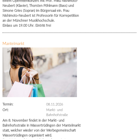
einem Operettenkonzert mit Prof. Miku Nishimoto-
Neubert (Klavier), Thorsten Pöhlmann (Bass) und
Simone Gries (Sopran) im Bürgersaal ein. Frau
Nishimoto-Neubert ist Professorin für Korrepetition
an der Münchner Musikhochschule.
Einlass um 19.00 Uhr. Eintritt frei
Mantelmarkt
Termin:
08.11.2026
Ort:
Markt- und
Bahnhofstraße
Am 8. November findet in der Markt- und
Bahnhofsstraße in Wassertrüdingen der Mantelmarkt
statt, welcher wieder von der Werbegemeinschaft
Wassertrüdingen organisiert wird.