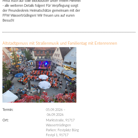
Freut euch auf tolle Blockbuster unter freiem Himmel
- alle weiteren Details folgen! Für Verpflegung sorgt
der Freundeskreis Heimatschätze gemeinsam mit der
FFW Wassertrüdingen! Wir freuen uns auf euren
Besuch!
Altstadtgenuss mit Straßenmusik und Familientag mit Entenrennen
Termin:
05.09.2026
–
06.09.2026
Ort:
Marktstraße, 91717
Wassertrüdingen
Parken: Festplatz Bürg
Festpl 1, 91717