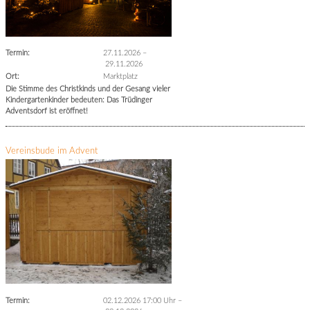
Termin:
27.11.2026
–
29.11.2026
Ort:
Marktplatz
Die Stimme des Christkinds und der Gesang vieler
Kindergartenkinder bedeuten: Das Trüdinger
Adventsdorf ist eröffnet!
Vereinsbude im Advent
Termin:
02.12.2026 17:00 Uhr
–