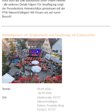
Freut euch auf tolle Blockbuster unter freiem Himmel
- alle weiteren Details folgen! Für Verpflegung sorgt
der Freundeskreis Heimatschätze gemeinsam mit der
FFW Wassertrüdingen! Wir freuen uns auf euren
Besuch!
Altstadtgenuss mit Straßenmusik und Familientag mit Entenrennen
Termin:
05.09.2026
–
06.09.2026
Ort:
Marktstraße, 91717
Wassertrüdingen
Parken: Festplatz Bürg
Festpl 1, 91717