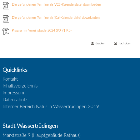
Die gefundenen Termine als VCS-Kalenderdatei downloaden
Die gefundenen Termine als iCal-Kalenderdatei downloaden
Programm Vereinsbude 2024
(90.71 KB)
drucken
nach oben
Quicklinks
Kontakt
Inhaltsverzeichnis
Impressum
Datenschutz
Interner Bereich Natur in Wassertrüdingen 2019
Stadt Wassertrüdingen
Marktstraße 9 (Hauptgebäude Rathaus)