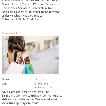
einem Operettenkonzert mit Prof. Miku Nishimoto-
Neubert (Klavier), Thorsten Pöhlmann (Bass) und
Simone Gries (Sopran) im Bürgersaal ein. Frau
Nishimoto-Neubert ist Professorin für Korrepetition
an der Münchner Musikhochschule.
Einlass um 19.00 Uhr. Eintritt frei
Mantelmarkt
Termin:
08.11.2026
Ort:
Markt- und
Bahnhofstraße
Am 8. November findet in der Markt- und
Bahnhofsstraße in Wassertrüdingen der Mantelmarkt
statt, welcher wieder von der Werbegemeinschaft
Wassertrüdingen organisiert wird.