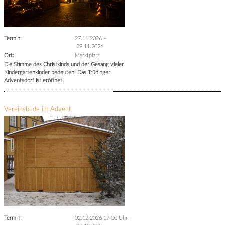
Termin:
27.11.2026
–
29.11.2026
Ort:
Marktplatz
Die Stimme des Christkinds und der Gesang vieler
Kindergartenkinder bedeuten: Das Trüdinger
Adventsdorf ist eröffnet!
Vereinsbude im Advent
Termin:
02.12.2026 17:00 Uhr
–